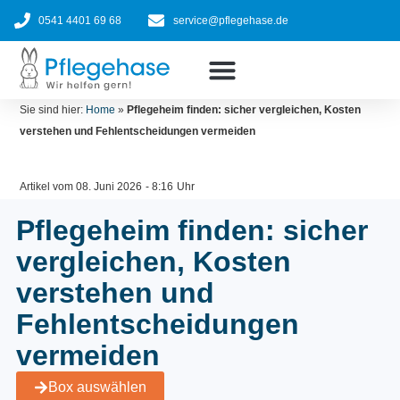
Zum
0541 4401 69 68
service@pflegehase.de
Inhalt
springen
Ratgeber
Pflegehilfsmittel nach Kasse
Jetzt bestellen
Sie sind hier:
Home
»
Pflegeheim finden: sicher vergleichen, Kosten
verstehen und Fehlentscheidungen vermeiden
Artikel vom
08. Juni 2026
-
8:16
Uhr
Pflegeheim finden: sicher
vergleichen, Kosten
verstehen und
Fehlentscheidungen
vermeiden
Box auswählen