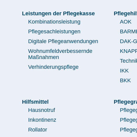
Leistungen der Pflegekasse
Pflegehi
Kombinationsleistung
AOK
Pflegesachleistungen
BARM
Digitale Pflegeanwendungen
DAK-G
Wohnumfeldverbessernde
KNAP
Maßnahmen
Techni
Verhinderungspflege
IKK
BKK
Hilfsmittel
Pflegegr
Hausnotruf
Pflege
Inkontinenz
Pflege
Rollator
Pflege