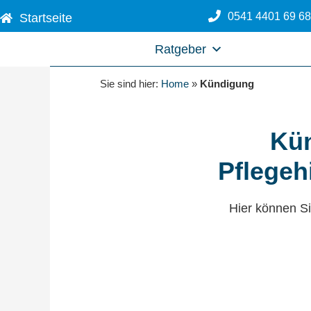
Zum
0541 4401 69 68
Startseite
Inhalt
springen
Ratgeber
Sie sind hier:
Home
»
Kündigung
Kün
Pflegeh
Hier können Si