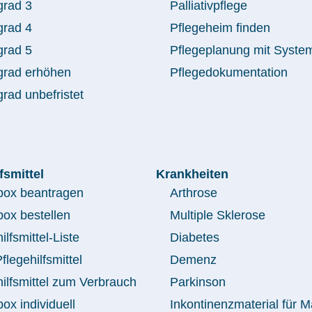
grad 3
Palliativpflege
grad 4
Pflegeheim finden
grad 5
Pflegeplanung mit Syste
grad erhöhen
Pflegedokumentation
rad unbefristet
fsmittel
Krankheiten
box beantragen
Arthrose
box bestellen
Multiple Sklerose
ilfsmittel-Liste
Diabetes
legehilfsmittel
Demenz
hilfsmittel zum Verbrauch
Parkinson
ox individuell
Inkontinenzmaterial für 