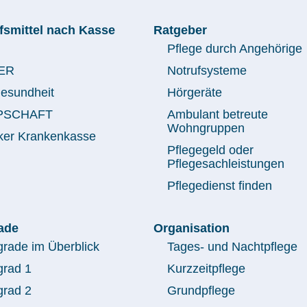
e
r
lfsmittel nach Kasse
Ratgeber
Pflege durch Angehörige
ER
Notrufsysteme
esundheit
Hörgeräte
PSCHAFT
Ambulant betreute
Wohngruppen
ker Krankenkasse
Pflegegeld oder
Pflegesachleistungen
Pflegedienst finden
ade
Organisation
grade im Überblick
Tages- und Nachtpflege
grad 1
Kurzzeitpflege
grad 2
Grundpflege