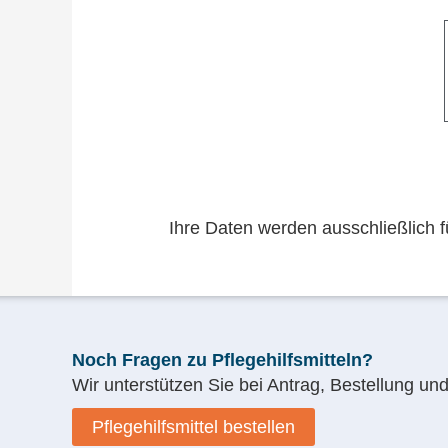
f
t
i
i
Ihre Daten werden ausschließlich f
t
t
Noch Fragen zu Pflegehilfsmitteln?
Wir unterstützen Sie bei Antrag, Bestellung un
Pflegehilfsmittel bestellen