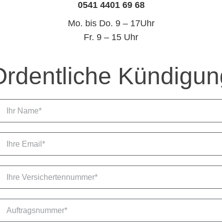
0541 4401 69 68
Mo. bis Do. 9 – 17Uhr
Fr. 9 – 15 Uhr
Ordentliche Kündigun
N
a
m
E
e
m
a
h
r
A
e
u