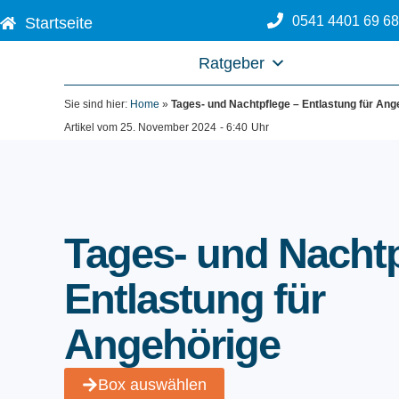
Zum
0541 4401 69 68
Startseite
Inhalt
springen
Ratgeber
Sie sind hier:
Home
»
Tages- und Nachtpflege – Entlastung für Ang
Artikel vom
25. November 2024
-
6:40
Uhr
Tages- und Nachtp
Entlastung für
Angehörige
Box auswählen