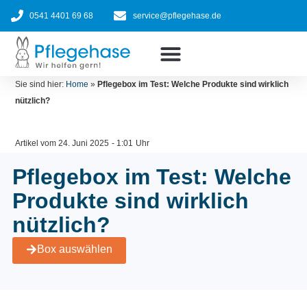
Zum
0541 4401 69 68
service@pflegehase.de
Inhalt
springen
Ratgeber
Pflegehilfsmittel nach Kasse
Jetzt bestellen
Sie sind hier:
Home
»
Pflegebox im Test: Welche Produkte sind wirklich
nützlich?
Artikel vom
24. Juni 2025
-
1:01
Uhr
Pflegebox im Test: Welche
Produkte sind wirklich
nützlich?
Box auswählen