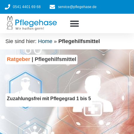
Zum
0541 4401 69 68
service@pflegehase.de
Inhalt
springen
Ratgeber
Pflegehilfsmittel nach Kasse
Jetzt bestellen
Sie sind hier:
Home
»
Pflegehilfsmittel
Ratgeber
| Pflegehilfsmittel
Zuzahlungsfrei mit Pflegegrad 1 bis 5