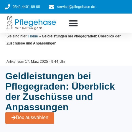
Zum
0541 4401 69 68
service@pflegehase.de
Inhalt
springen
Ratgeber
Pflegehilfsmittel nach Kasse
Jetzt bestellen
Sie sind hier:
Home
»
Geldleistungen bei Pflegegraden: Überblick der
Zuschüsse und Anpassungen
Artikel vom
17. März 2025
-
9:44
Uhr
Geldleistungen bei
Pflegegraden: Überblick
der Zuschüsse und
Anpassungen
Box auswählen